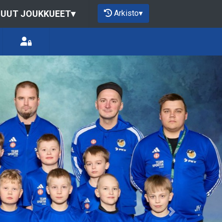
Arkisto
▾
UUT JOUKKUEET
▾
Next