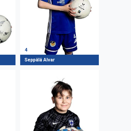
4
Seppälä Alvar