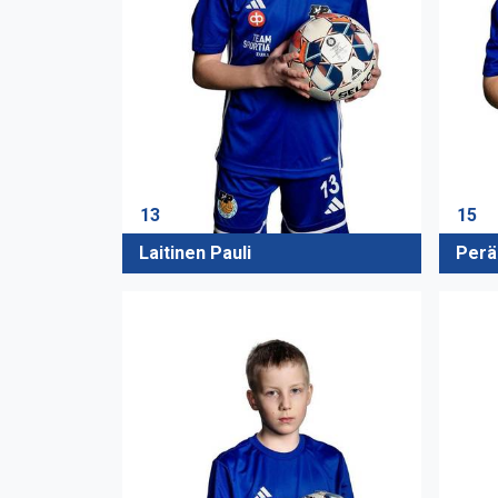
13
15
Laitinen Pauli
Perä