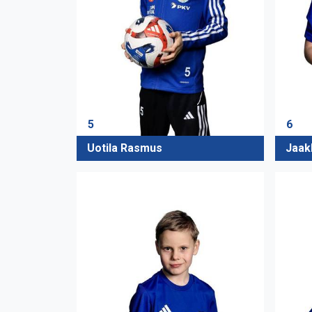
5
6
Uotila Rasmus
Jaak