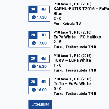
P10 taso 3 , P10 (2016)
KARHU-FUTIS T2016
–
EuPa
30
HEI
Blue
17.30
2 - 0
Pori, Koivula N A
P10 taso 1 , P10 (2016)
28
HEI
EuPa White
–
FC Halikko
2 - 5
17.00
Turku, Teräsrautela TN B
P10 taso 1 , P10 (2016)
28
HEI
TuKV
–
EuPa White
1 - 0
16.30
Turku, Teräsrautela TN B
P10 taso 1 , P10 (2016)
28
HEI
TuTo
–
EuPa White
0 - 0
16.00
Turku, Teräsrautela TN B
Ottelulista