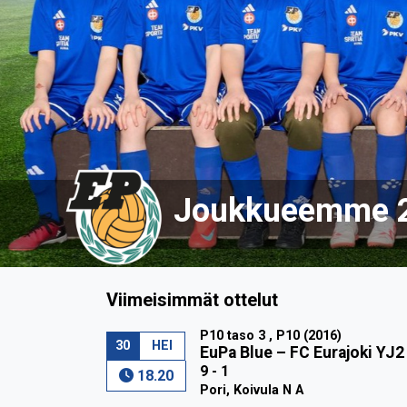
Joukkueemme 
Viimeisimmät ottelut
P10 taso 3 , P10 (2016)
30
HEI
EuPa Blue
–
FC Eurajoki YJ2
9 - 1
18.20
Pori, Koivula N A