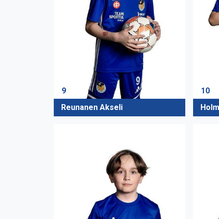
9
10
Reunanen Akseli
Holm