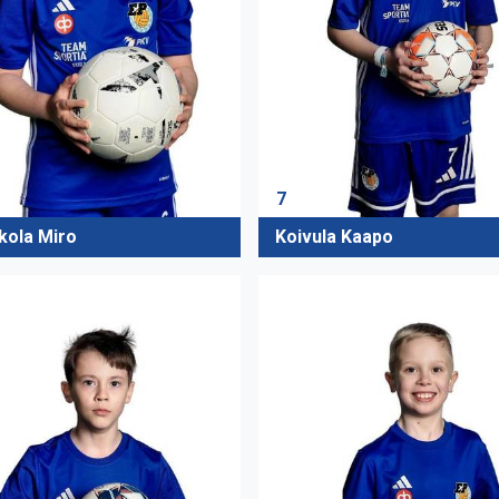
7
kola Miro
Koivula Kaapo