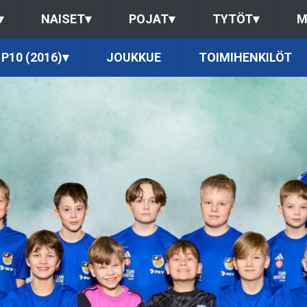
▾
NAISET
▾
POJAT
▾
TYTÖT
▾
M
P10 (2016)
▾
JOUKKUE
TOIMIHENKILÖT