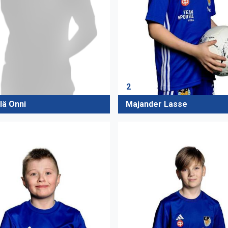
2
Majander Lasse
lä Onni