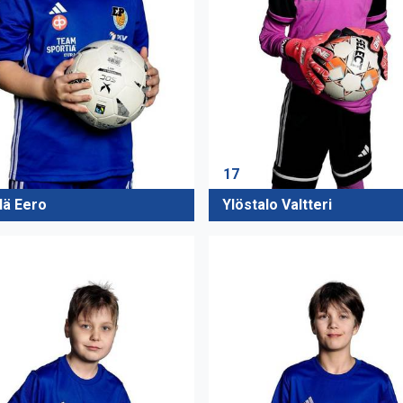
17
lä Eero
Ylöstalo Valtteri