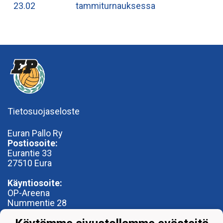
23.02
tammiturnauksessa
Tietosuojaseloste
Euran Pallo Ry
Postiosoite:
Eurantie 33
27510 Eura
Käyntiosoite:
OP-Areena
Nummentie 28
27500 Kauttua
toimisto@euranpallo.fi