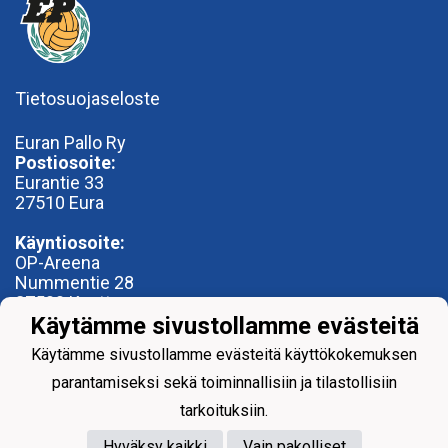
Tietosuojaseloste
Euran Pallo Ry
Postiosoite:
Eurantie 33
27510 Eura
Käyntiosoite:
OP-Areena
Nummentie 28
27500 Kauttua
Käytämme sivustollamme evästeitä
toimisto@euranpallo.fi
Käytämme sivustollamme evästeitä käyttökokemuksen
parantamiseksi sekä toiminnallisiin ja tilastollisiin
tarkoituksiin.
Hyväksy kaikki
Vain pakolliset