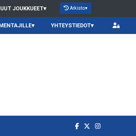
Arkisto
▾
UUT JOUKKUEET
▾
MENTAJILLE
▾
YHTEYSTIEDOT
▾