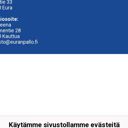
tie 33
 Eura
iosoite:
reena
entie 28
 Kauttua
sto@euranpallo.fi
Käytämme sivustollamme evästeitä