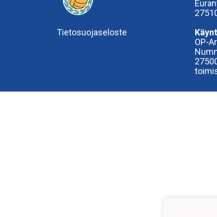
Euran
27510
Tietosuojaseloste
Käynt
OP-A
Numm
27500
toimi