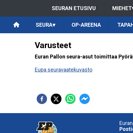
SEURAN ETUSIVU
MIEHET
SEURA
▾
OP-AREENA
TAPA
Varusteet
Euran Pallon seura-asut toimittaa Pyör
Eupa seuravaatekuvasto
Euran
Posti