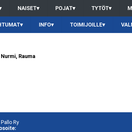
▾
NAISET
▾
POJAT
▾
TYTÖT
▾
M
HTUMAT
▾
INFO
▾
TOIMIJOILLE
▾
VAL
ä Nurmi, Rauma
 Pallo Ry
osoite: