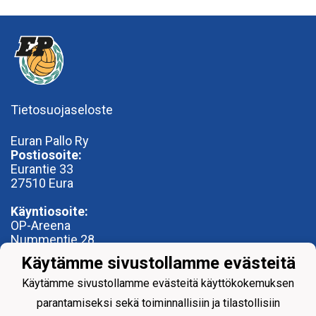
Tietosuojaseloste
Euran Pallo Ry
Postiosoite:
Eurantie 33
27510 Eura
Käyntiosoite:
OP-Areena
Nummentie 28
27500 Kauttua
Käytämme sivustollamme evästeitä
toimisto@euranpallo.fi
Käytämme sivustollamme evästeitä käyttökokemuksen
parantamiseksi sekä toiminnallisiin ja tilastollisiin