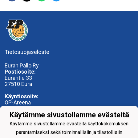
Tietosuojaseloste
Euran Pallo Ry
Postiosoite:
Eurantie 33
27510 Eura
Käyntiosoite:
OP-Areena
Nummentie 28
Käytämme sivustollamme evästeitä
27500 Kauttua
toimisto@euranpallo.fi
Käytämme sivustollamme evästeitä käyttökokemuksen
parantamiseksi sekä toiminnallisiin ja tilastollisiin