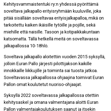
Kehitysvammaistentuki ry:n yhdessä pyörittämä
soveltava jalkapallo erityisryhmään kuuluville, joka
pitää sisällään soveltavaa erityisjalkapalloa, mikä on
tarkoitettu kaiken ikäisille tytöille ja pojille, sekä
miehille että naisille. Tasoon ja kotipaikkakuntaan
katsomatta. Tällä hetkellä meitä on soveltavassa
jalkapallossa 10-18hlö.
Soveltava jalkapallo aloitettiin vuoden 2015 syksyllä,
jolloin Euran Pallo järjesti pilottijakson kaikille
innokkaille liikkujille ja toiminta sai tuosta jatkoa.
Soveltavassa jalkapallossa ohjaajina toimivat Euran
Pallon omat koulutetut nuoriso-ohjaajat.
Syksyllä 2022 soveltavassa jalkapallossa otettiin
kehitysaskel ja omana valmentajana aloitti Euran
Pallon valmentajakoulutuksen saanut ja itsekin