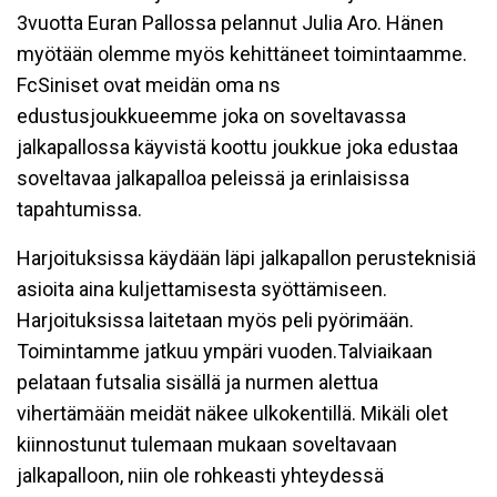
3vuotta Euran Pallossa pelannut Julia Aro. Hänen
myötään olemme myös kehittäneet toimintaamme.
FcSiniset ovat meidän oma ns
edustusjoukkueemme joka on soveltavassa
jalkapallossa käyvistä koottu joukkue joka edustaa
soveltavaa jalkapalloa peleissä ja erinlaisissa
tapahtumissa.
Harjoituksissa käydään läpi jalkapallon perusteknisiä
asioita aina kuljettamisesta syöttämiseen.
Harjoituksissa laitetaan myös peli pyörimään.
Toimintamme jatkuu ympäri vuoden.Talviaikaan
pelataan futsalia sisällä ja nurmen alettua
vihertämään meidät näkee ulkokentillä. Mikäli olet
kiinnostunut tulemaan mukaan soveltavaan
jalkapalloon, niin ole rohkeasti yhteydessä