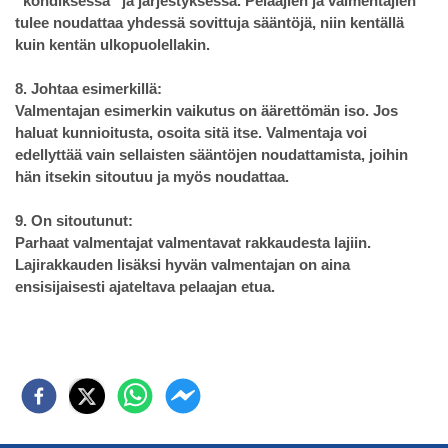
”kondiksessa” ja järjestyksessä. Pelaajien ja valmentajien
tulee noudattaa yhdessä sovittuja sääntöjä, niin kentällä
kuin kentän ulkopuolellakin.
8. Johtaa esimerkillä:
Valmentajan esimerkin vaikutus on äärettömän iso. Jos
haluat kunnioitusta, osoita sitä itse. Valmentaja voi
edellyttää vain sellaisten sääntöjen noudattamista, joihin
hän itsekin sitoutuu ja myös noudattaa.
9. On sitoutunut:
Parhaat valmentajat valmentavat rakkaudesta lajiin.
Lajirakkauden lisäksi hyvän valmentajan on aina
ensisijaisesti ajateltava pelaajan etua.