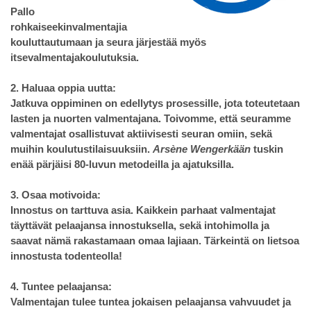
Pallo
rohkaiseekinvalmentajia
kouluttautumaan ja seura järjestää myös
itsevalmentajakoulutuksia.
2. Haluaa oppia uutta:
Jatkuva oppiminen on edellytys prosessille, jota toteutetaan
lasten ja nuorten valmentajana. Toivomme, että seuramme
valmentajat osallistuvat aktiivisesti seuran omiin, sekä
muihin koulutustilaisuuksiin.
Arsène Wengerkään
tuskin
enää pärjäisi 80-luvun metodeilla ja ajatuksilla.
3. Osaa motivoida:
Innostus on tarttuva asia. Kaikkein parhaat valmentajat
täyttävät pelaajansa innostuksella, sekä intohimolla ja
saavat nämä rakastamaan omaa lajiaan. Tärkeintä on lietsoa
innostusta todenteolla!
4. Tuntee pelaajansa:
Valmentajan tulee tuntea jokaisen pelaajansa vahvuudet ja