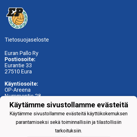
Tietosuojaseloste
Euran Pallo Ry
Postiosoite:
Eurantie 33
27510 Eura
Käyntiosoite:
OP-Areena
Nummentie 28
27500 Kauttua
Käytämme sivustollamme evästeitä
toimisto@euranpallo.fi
Käytämme sivustollamme evästeitä käyttökokemuksen
parantamiseksi sekä toiminnallisiin ja tilastollisiin
tarkoituksiin.