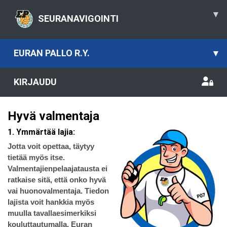
▾
SEURANAVIGOINTI
EURAN PALLO R.Y.
▾
KIRJAUDU
Hyvä valmentaja
1. Ymmärtää lajia:
Jotta voit opettaa, täytyy
tietää myös itse.
Valmentajienpelaajatausta ei
ratkaise sitä, että onko hyvä
vai huonovalmentaja. Tiedon
lajista voit hankkia myös
muulla tavallaesimerkiksi
kouluttautumalla. Euran