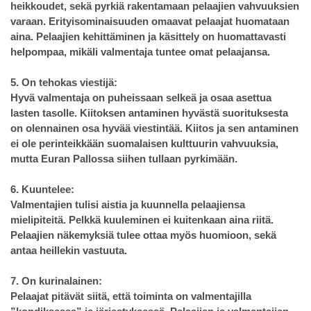
heikkoudet, sekä pyrkiä rakentamaan pelaajien vahvuuksien
varaan. Erityisominaisuuden omaavat pelaajat huomataan
aina. Pelaajien kehittäminen ja käsittely on huomattavasti
helpompaa, mikäli valmentaja tuntee omat pelaajansa.
5. On tehokas viestijä:
Hyvä valmentaja on puheissaan selkeä ja osaa asettua
lasten tasolle. Kiitoksen antaminen hyvästä suorituksesta
on olennainen osa hyvää viestintää. Kiitos ja sen antaminen
ei ole perinteikkään suomalaisen kulttuurin vahvuuksia,
mutta Euran Pallossa siihen tullaan pyrkimään.
6. Kuuntelee:
Valmentajien tulisi aistia ja kuunnella pelaajiensa
mielipiteitä. Pelkkä kuuleminen ei kuitenkaan aina riitä.
Pelaajien näkemyksiä tulee ottaa myös huomioon, sekä
antaa heillekin vastuuta.
7. On kurinalainen:
Pelaajat pitävät siitä, että toiminta on valmentajilla