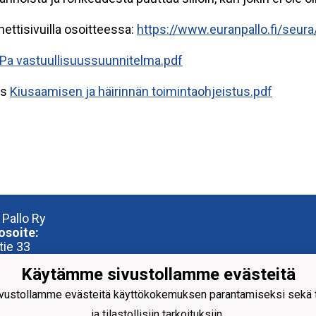
ttisivuilla osoitteessa:
https://www.euranpallo.fi/seur
Pa vastuullisuussuunnitelma.pdf
us
Kiusaamisen ja häirinnän toimintaohjeistus.pdf
 Pallo Ry
osoite:
tie 33
 Eura
Käytämme sivustollamme evästeitä
iosoite:
ustollamme evästeitä käyttökokemuksen parantamiseksi sekä to
reena
ja tilastollisiin tarkoituksiin.