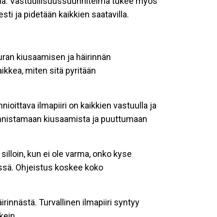
dellä. Vastuullisuussuunnitelma tukee myös
ti ja pidetään kaikkien saatavilla.
euran kiusaamisen ja häirinnän
ikkea, miten sitä pyritään
oittava ilmapiiri on kaikkien vastuulla ja
tunnistamaan kiusaamista ja puuttumaan
illoin, kun ei ole varma, onko kyse
dessä. Ohjeistus koskee koko
rinnästä. Turvallinen ilmapiiri syntyy
ikein