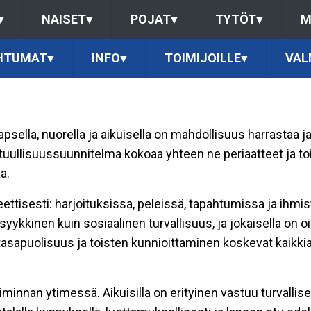
▾
NAISET
▾
POJAT
▾
TYTÖT
▾
M
HTUMAT
▾
INFO
▾
TOIMIJOILLE
▾
VAL
psella, nuorella ja aikuisella on mahdollisuus harrastaa j
tuullisuussuunnitelma kokoaa yhteen ne periaatteet ja to
a.
ettisesti: harjoituksissa, peleissä, tapahtumissa ja ihm
ykkinen kuin sosiaalinen turvallisuus, ja jokaisella on o
sapuolisuus ja toisten kunnioittaminen koskevat kaikkia: p
minnan ytimessä. Aikuisilla on erityinen vastuu turvallise