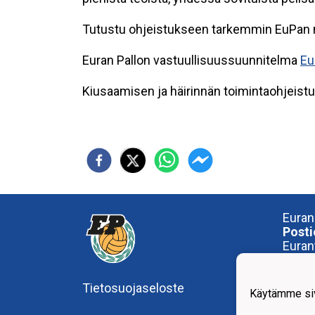
Tutustu ohjeistukseen tarkemmin EuPan ne
Euran Pallon vastuullisuussuunnitelma
Eu
Kiusaamisen ja häirinnän toimintaohjeist
Euran
Posti
Euran
27510
Tietosuojaseloste
Käynt
Käytämme siv
OP-A