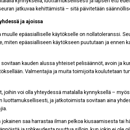
matalalla kynnyksellä, luottamuksellisesti ja lapsen etu e
uran jatkuvaa kehittämistä – sitä päivitetään säännöllises
yhdessä ja ajoissa
a muulle epäasialliselle käytökselle on nollatoleranssi. S
le, miten epäasialliseen käytökseen puututaan ja ennen ka
sovitaan kauden alussa yhteiset pelisäännöt, avoin ja kunni
töksellään. Valmentajia ja muita toimijoita koulutetaan 
 joihin voi olla yhteydessä matalalla kynnyksellä – myös s
än luottamuksellisesti, ja jatkotoimista sovitaan aina yh
jia.
 jokainen saa harrastaa ilman pelkoa kiusaamisesta tai häi
ännöistä ja rohkeudesta puuttua silloin, kun jokin ei ole o