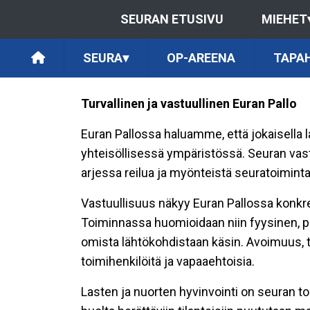
SEURAN ETUSIVU
MIEHET
SEURA
▾
OP-AREENA
TAPA
Turvallinen ja vastuullinen Euran Pallo
Euran Pallossa haluamme, että jokaisella la
yhteisöllisessä ympäristössä. Seuran vas
arjessa reilua ja myönteistä seuratoiminta
Vastuullisuus näkyy Euran Pallossa konkre
Toiminnassa huomioidaan niin fyysinen, psy
omista lähtökohdistaan käsin. Avoimuus, ta
toimihenkilöitä ja vapaaehtoisia.
Lasten ja nuorten hyvinvointi on seuran toi