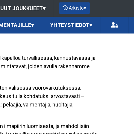
Arkisto
▾
UUT JOUKKUEET
▾
MENTAJILLE
▾
YHTEYSTIEDOT
▾
alkapalloa turvallisessa, kannustavassa ja
imintatavat, joiden avulla rakennamme
isten välisessä vuorovaikutuksessa.
ikeus tulla kohdatuksi arvostavasti –
elaajia, valmentajia, huoltajia,
n ilmapiirin luomisesta, ja mahdollisiin