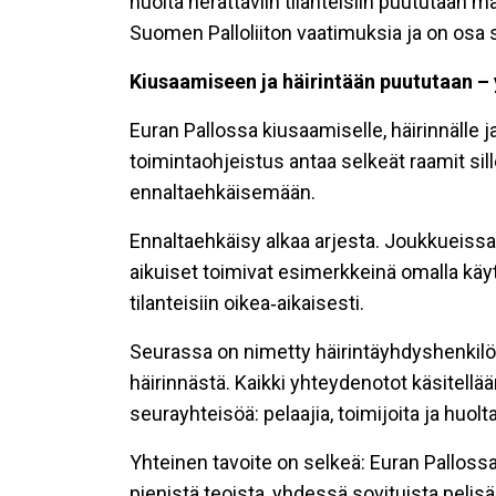
huolta herättäviin tilanteisiin puututaan 
Suomen Palloliiton vaatimuksia ja on osa se
Kiusaamiseen ja häirintään puututaan – 
Euran Pallossa kiusaamiselle, häirinnälle j
toimintaohjeistus antaa selkeät raamit sil
ennaltaehkäisemään.
Ennaltaehkäisy alkaa arjesta. Joukkueissa 
aikuiset toimivat esimerkkeinä omalla käy
tilanteisiin oikea‑aikaisesti.
Seurassa on nimetty häirintäyhdyshenkilöt,
häirinnästä. Kaikki yhteydenotot käsitellä
seurayhteisöä: pelaajia, toimijoita ja huolta
Yhteinen tavoite on selkeä: Euran Pallossa
pienistä teoista, yhdessä sovituista pelisä