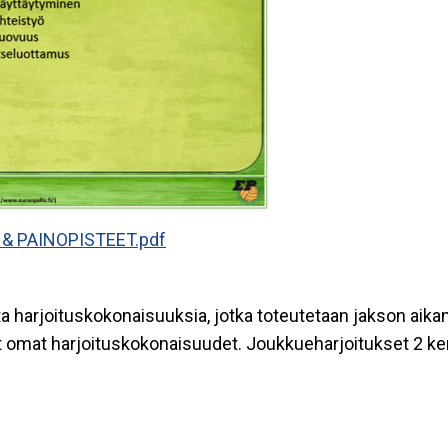
& PAINOPISTEET.pdf
ta harjoituskokonaisuuksia, jotka toteutetaan jakson aikan
vät omat harjoituskokonaisuudet. Joukkueharjoitukset 2 ker