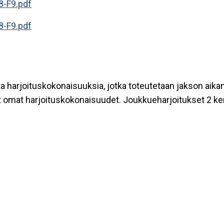
8-F9.pdf
8-F9.pdf
ta harjoituskokonaisuuksia, jotka toteutetaan jakson aikan
vät omat harjoituskokonaisuudet. Joukkueharjoitukset 2 ker