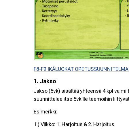
F8-F9 IKÄLUOKAT OPETUSSUUNNITELMA 
1. Jakso
Jakso (5vk) sisältää yhteensä 4 kpl valmii
suunnittelee itse 5vk:lle teemoihin liitty
Esimerkki:
1.) Viikko: 1. Harjoitus & 2. Harjoitus.