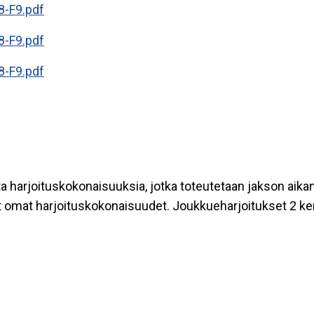
8-F9.pdf
8-F9.pdf
8-F9.pdf
ta harjoituskokonaisuuksia, jotka toteutetaan jakson aikan
vät omat harjoituskokonaisuudet. Joukkueharjoitukset 2 ker