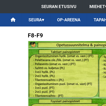
SEURAN ETUSIVU
MIEHET
SEURA
▾
OP-AREENA
TAPA
F8-F9