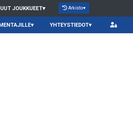
Arkisto
▾
UUT JOUKKUEET
▾
MENTAJILLE
▾
YHTEYSTIEDOT
▾