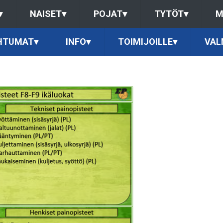
▾
NAISET
▾
POJAT
▾
TYTÖT
▾
M
HTUMAT
▾
INFO
▾
TOIMIJOILLE
▾
VAL