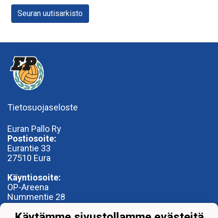
Seuran uutisarkisto
Tietosuojaseloste
Euran Pallo Ry
Postiosoite:
Eurantie 33
27510 Eura
Käyntiosoite:
OP-Areena
Nummentie 28
27500 Kauttua
Käytämme sivustollamme evästeitä
toimisto@euranpallo.fi