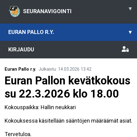
▾
SEURANAVIGOINTI
EURAN PALLO R.Y.
▾
KIRJAUDU
Euran Pallo r.y.
Julkaistu
:
14.03.2026
13.42
Euran Pallon kevätkokous
su 22.3.2026 klo 18.00
Kokouspaikka: Hallin neukkari
Kokouksessa käsitellään sääntöjen määräämät asiat.
Tervetuloa.