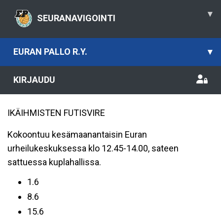
▾
SEURANAVIGOINTI
EURAN PALLO R.Y.
▾
KIRJAUDU
IKÄIHMISTEN FUTISVIRE
Kokoontuu kesämaanantaisin Euran
urheilukeskuksessa klo 12.45-14.00, sateen
sattuessa kuplahallissa.
1.6
8.6
15.6