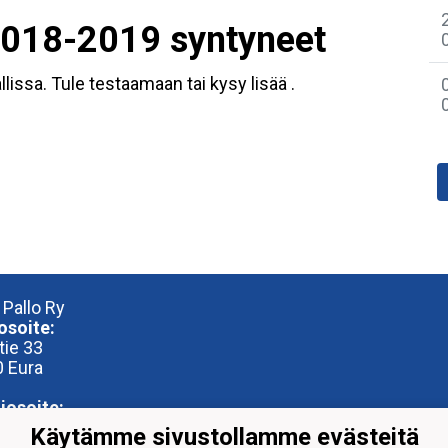
2018-2019 syntyneet
llissa. Tule testaamaan tai kysy lisää .
 Pallo Ry
osoite:
tie 33
 Eura
iosoite:
reena
Käytämme sivustollamme evästeitä
entie 28