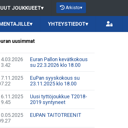
Arkisto
▾
UUT JOUKKUEET
▾
MENTAJILLE
▾
YHTEYSTIEDOT
▾
uran uusimmat
14.03.2026
Euran Pallon kevätkokous
13.42
su 22.3.2026 klo 18.00
17.11.2025
EuPan syyskokous su
07.22
23.11.2025 klo 18.00
16.11.2025
Uusi tyttöjoukkue T2018-
19.45
2019 syntyneet
10.05.2025
EUPAN TAITOTREENIT
09.27