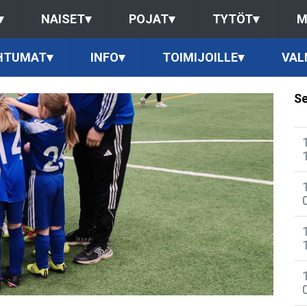
▾
NAISET
▾
POJAT
▾
TYTÖT
▾
M
HTUMAT
▾
INFO
▾
TOIMIJOILLE
▾
VAL
Se