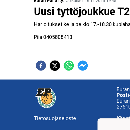
Euran Pallo r.y.
Julkaistu
:
16.11.2025
19.45
Uusi tyttöjoukkue T
Harjoitukset ke ja pe klo 17.-18.30 kuplaha
Piia 0405808413
Euran
Posti
Euran
27510
Tietosuojaseloste
Käynt
OP-A
Numm